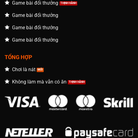
Game bài đổi thưởng
Game bài đổi thưởng
Game bài đổi thưởng
Game bài đổi thưởng
TỔNG HỢP
Chơi là nát
Không làm mà vẫn có ăn