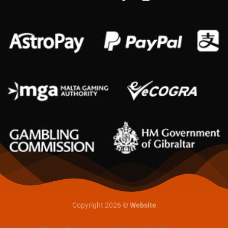
Copyright 2026 ©
Website