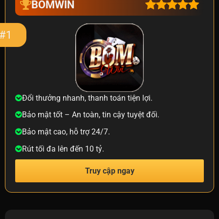
BOMWIN
#1
Đổi thưởng nhanh, thanh toán tiện lợi.
Bảo mật tốt – An toàn, tin cậy tuyệt đối.
Bảo mật cao, hỗ trợ 24/7.
Rút tối đa lên đến 10 tỷ.
Truy cập ngay