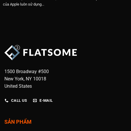
của Apple luôn sử dụng...
1500 Broadway #500
New York, NY 10018
United States
CALL US
E-MAIL
SẢN PHẨM